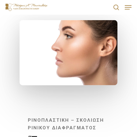
Men
Skip
search
to
Close
main
Menu
content
ΡΙΝΟΠΛΑΣΤΙΚΗ – ΣΚΟΛΙΩΣΗ
ΡΙΝΙΚΟΥ ΔΙΑΦΡΑΓΜΑΤΟΣ