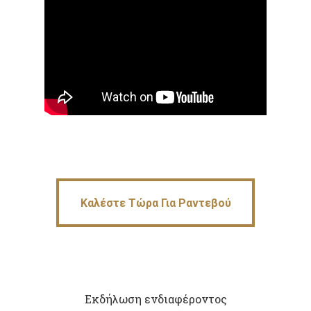
Καλέστε Τώρα Για Ραντεβού
Καλέστε Τώρα Για Ραντεβού
Εκδήλωση ενδιαφέροντος