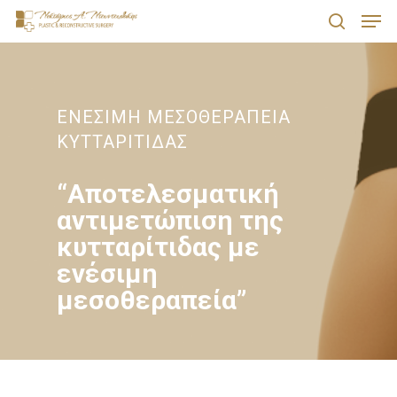
Men
Skip
search
to
Close
main
Menu
content
ΕΝΕΣΙΜΗ ΜΕΣΟΘΕΡΑΠΕΙΑ
ΚΥΤΤΑΡΙΤΙΔΑΣ
“Αποτελεσματική
αντιμετώπιση της
κυτταρίτιδας με
ενέσιμη
μεσοθεραπεία”