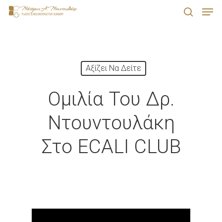
Men
Skip
search
to
Close
main
Menu
content
Αξίζει Να Δείτε
Ομιλία Του Δρ.
Ντουντουλάκη
Στο ECALI CLUB