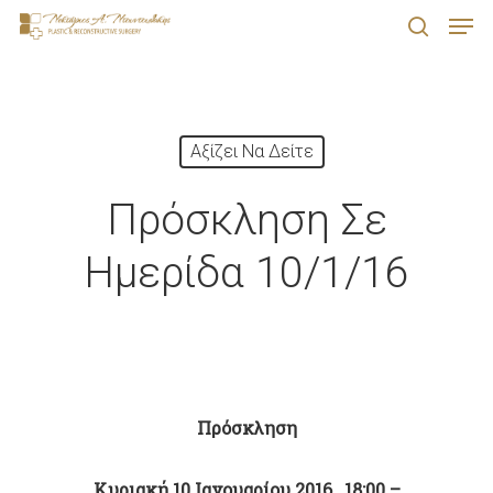
Men
Skip
search
to
Close
main
Menu
content
Αξίζει Να Δείτε
Πρόσκληση Σε
Ημερίδα 10/1/16
Πρόσκληση
Κυριακή 10 Ιανουαρίου 2016
,
18:00 –