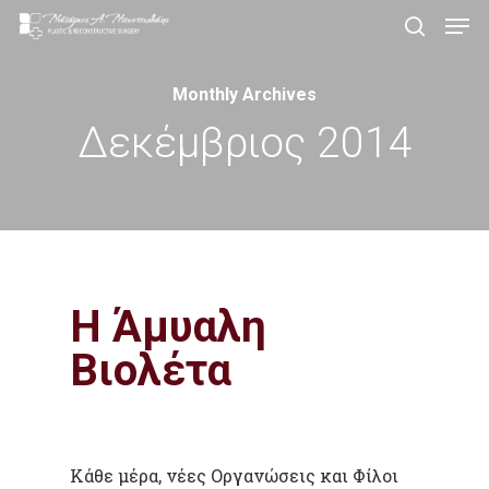
Men
Skip
search
to
Close
main
Monthly Archives
Menu
content
Δεκέμβριος 2014
Η Άμυαλη
Βιολέτα
Κάθε μέρα, νέες Οργανώσεις και Φίλοι