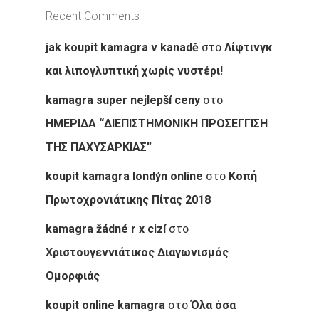
Recent Comments
στο
jak koupit kamagra v kanadě
Λίφτινγκ
και λιπογλυπτική χωρίς νυστέρι!
στο
kamagra super nejlepší ceny
ΗΜΕΡΙΔΑ “ΔΙΕΠΙΣΤΗΜΟΝΙΚΗ ΠΡΟΣΕΓΓΙΣΗ
ΤΗΣ ΠΑΧΥΣΑΡΚΙΑΣ”
στο
koupit kamagra londýn online
Κοπή
Πρωτοχρονιάτικης Πίτας 2018
στο
kamagra žádné r x cizí
Χριστουγεννιάτικος Διαγωνισμός
Ομορφιάς
στο
koupit online kamagra
Όλα όσα