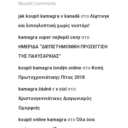
Recent Comments
στο
jak koupit kamagra v kanadě
Λίφτινγκ
και λιπογλυπτική χωρίς νυστέρι!
στο
kamagra super nejlepší ceny
ΗΜΕΡΙΔΑ “ΔΙΕΠΙΣΤΗΜΟΝΙΚΗ ΠΡΟΣΕΓΓΙΣΗ
ΤΗΣ ΠΑΧΥΣΑΡΚΙΑΣ”
στο
koupit kamagra londýn online
Κοπή
Πρωτοχρονιάτικης Πίτας 2018
στο
kamagra žádné r x cizí
Χριστουγεννιάτικος Διαγωνισμός
Ομορφιάς
στο
koupit online kamagra
Όλα όσα