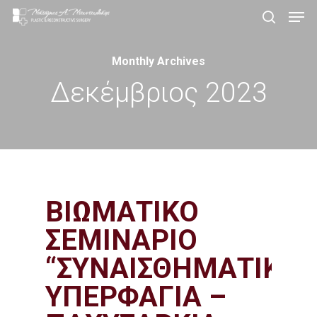
Men
Skip
search
to
Close
main
Monthly Archives
Menu
content
Δεκέμβριος 2023
ΒΙΩΜΑΤΙΚΟ
ΣΕΜΙΝΑΡΙΟ
“ΣΥΝΑΙΣΘΗΜΑΤΙΚΗ
ΥΠΕΡΦΑΓΙΑ –