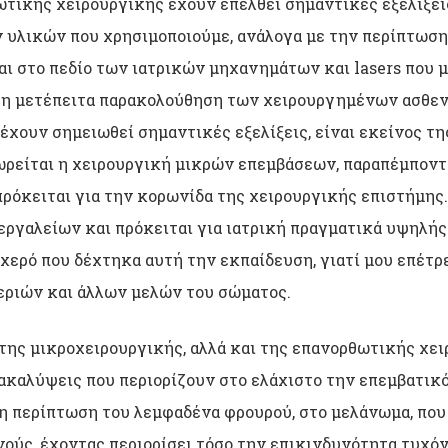
τικής χειρουργικής έχουν επέλθει σημαντικές εξελίξεις.
υλικών που χρησιμοποιούμε, ανάλογα με την περίπτωση,
αι στο πεδίο των ιατρικών μηχανημάτων και lasers που 
στη μετέπειτα παρακολούθηση των χειρουργημένων ασθε
έχουν σημειωθεί σημαντικές εξελίξεις, είναι εκείνος τη
ωρείται η χειρουργική μικρών επεμβάσεων, παραπέμποντ
πρόκειται για την κορωνίδα της χειρουργικής επιστήμης.
ργαλείων και πρόκειται για ιατρική πραγματικά υψηλής
χερό που δέχτηκα αυτή την εκπαίδευση, γιατί μου επέτ
εριών και άλλων μελών του σώματος.
α της μικροχειρουργικής, αλλά και της επανορθωτικής χει
νακαλύψεις που περιορίζουν στο ελάχιστο την επεμβατικ
 η περίπτωση του λεμφαδένα φρουρού, στο μελάνωμα, που 
ούς, έχοντας περιορίσει τόσο την επικινδυνότητα τυχό