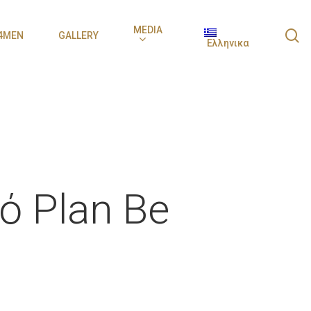
MEDIA
s
4MEN
GALLERY
Ελληνικα
ό Plan Be