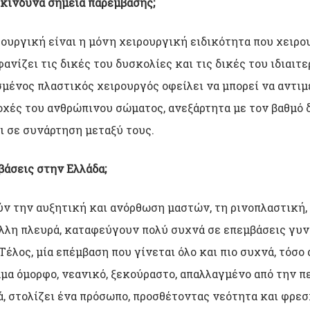
πικίνδυνα σημεία παρέμβασης;
ουργική είναι η μόνη χειρουργική ειδικότητα που χειρου
νίζει τις δικές του δυσκολίες και τις δικές του ιδιαιτ
ισμένος πλαστικός χειρουργός οφείλει να μπορεί να αντι
οχές του ανθρώπινου σώματος, ανεξάρτητα με τον βαθμό 
ι σε συνάρτηση μεταξύ τους.
βάσεις στην Ελλάδα;
ύν την αυξητική και ανόρθωση μαστών, τη ρινοπλαστική, 
 άλλη πλευρά, καταφεύγουν πολύ συχνά σε επεμβάσεις γυν
έλος, μία επέμβαση που γίνεται όλο και πιο συχνά, τόσο 
μμα όμορφο, νεανικό, ξεκούραστο, απαλλαγμένο από την π
ά, στολίζει ένα πρόσωπο, προσθέτοντας νεότητα και φρεσ