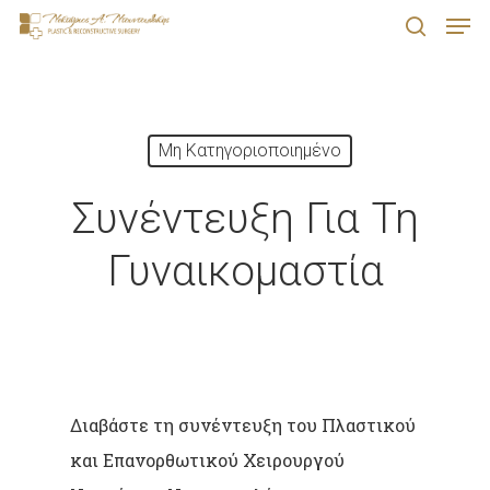
Men
Skip
search
to
Close
main
Menu
content
Μη Κατηγοριοποιημένο
Συνέντευξη Για Τη
Γυναικομαστία
Διαβάστε τη συνέντευξη του Πλαστικού
και Επανορθωτικού Χειρουργού